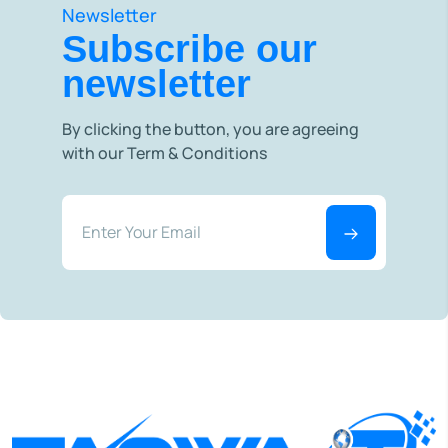
Newsletter
Subscribe our
newsletter
By clicking the button, you are agreeing
with our Term & Conditions