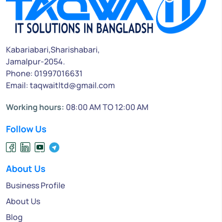
Kabariabari,Sharishabari,
Jamalpur-2054.
Phone: 01997016631
Email: taqwaitltd@gmail.com
Working hours:
08:00 AM TO 12:00 AM
Follow Us
About Us
Business Profile
About Us
Blog