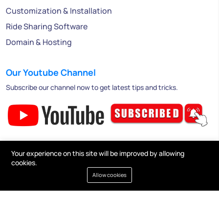
Customization & Installation
Ride Sharing Software
Domain & Hosting
Our Youtube Channel
Subscribe our channel now to get latest tips and tricks.
Your experience on this site will be improved by allowing
About Us
Terms of service
Privacy policy
cookies.
Refunds & Return Policy
Cancellation policy
Allow cookies
Copyright © 2022,Taqwa IT /Trade License : 8792915017 /
TIN : 243203206039