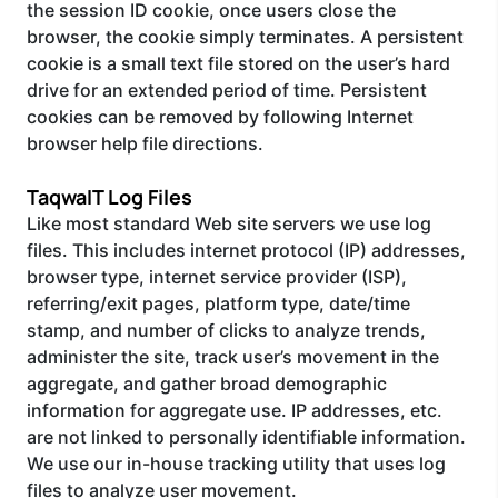
the session ID cookie, once users close the
browser, the cookie simply terminates. A persistent
cookie is a small text file stored on the user’s hard
drive for an extended period of time. Persistent
cookies can be removed by following Internet
browser help file directions.
TaqwaIT Log Files
Like most standard Web site servers we use log
files. This includes internet protocol (IP) addresses,
browser type, internet service provider (ISP),
referring/exit pages, platform type, date/time
stamp, and number of clicks to analyze trends,
administer the site, track user’s movement in the
aggregate, and gather broad demographic
information for aggregate use. IP addresses, etc.
are not linked to personally identifiable information.
We use our in-house tracking utility that uses log
files to analyze user movement.