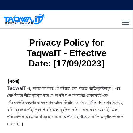
Privacy Policy for
TaqwaIT - Effective
Date: [17/09/2023]
(বাংলা)
TaqwaIT এ, আমরা আপনার গোপনীয়তা রক্ষা করতে প্রতিশ্রুতিবদ্ধ। এই
গোপনীয়তা নীতি ব্যাখ্যা করে যে আপনি যখন আমাদের ওয়েবসাইট এবং
পরিষেবাগুলি ব্যবহার করেন তখন আমরা কীভাবে আপনার ব্যক্তিগত তথ্য সংগ্রহ
করি, ব্যবহার করি, প্রকাশ করি এবং সুরক্ষিত করি। আমাদের ওয়েবসাইট এবং
পরিষেবাগুলি অ্যাক্সেস বা ব্যবহার করে, আপনি এই নীতিতে বর্ণিত অনুশীলনগুলিতে
সম্মত হন।